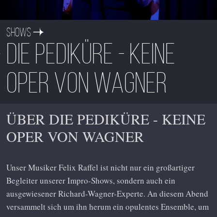
Shows
Die Pediküre - Keine
Oper von Wagner
ÜBER DIE PEDIKÜRE - KEINE
OPER VON WAGNER
Unser Musiker Felix Raffel ist nicht nur ein großartiger
Begleiter unserer Impro-Shows, sondern auch ein
ausgewiesener Richard-Wagner-Experte. An diesem Abend
versammelt sich um ihn herum ein opulentes Ensemble, um