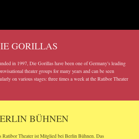
IE GORILLAS
nded in 1997, Die Gorillas have been one of Germany's leading
rovisational theater groups for many years and can be seen
ularly on various stages: three times a week at the Ratibor Theater
ERLIN BÜHNEN
 Ratibor Theater ist Mitglied bei Berlin Bühnen. Das