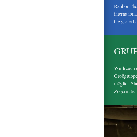
Ratibor The
internation
the globe h
GRU
Wir freuen 
Großgruppen
möglich Sho
Zögern Sie