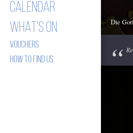
CALENDAR
Die Gori
WHAT'S ON
VOUCHERS
Re
HOW TO FIND US