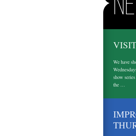
N
VISI
We have sho
Wednesdays,
show series
the …
IMPR
THU