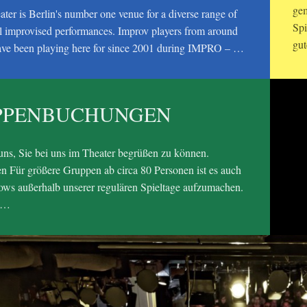
gem
ater is Berlin's number one venue for a diverse range of
Spi
al improvised performances. Improv players from around
gut
ave been playing here for since 2001 during IMPRO – …
PPENBUCHUNGEN
uns, Sie bei uns im Theater begrüßen zu können.
 Für größere Gruppen ab circa 80 Personen ist es auch
ws außerhalb unserer regulären Spieltage aufzumachen.
 …