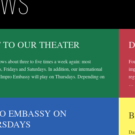
ews
T TO OUR THEATER
D
ws about three to five times a week again: most
Fou
 Fridays and Saturdays. In addition, our international
imp
 Impro Embassy will play on Thursdays. Depending on
reg
…
O EMBASSY ON
B
RSDAYS
Das